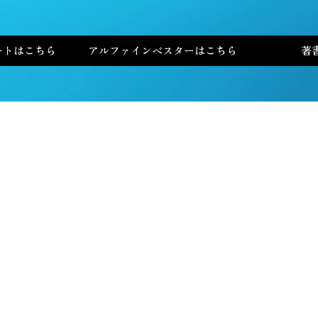
ートはこちら
アルファインベスターはこちら
著
全米No.1投資家 チャールズ・ミズラヒが
選ぶ
AI No.1銘柄
〜優良株を見つけ出す4つのシグナル〜
すでにアルファ・インベスターをご購読中の方
は
こちら
からご覧いただけます。