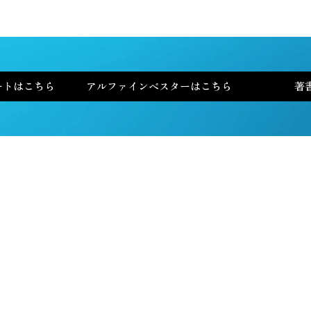
ートはこちら
アルファインベスターはこちら
著
全米No.1投資家 チャールズ・ミズラヒが
選ぶ
AI No.1銘柄
〜優良株を見つけ出す4つのシグナル〜