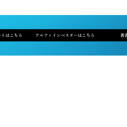
ートはこちら
アルファインベスターはこちら
著
全米No.1投資家 チャールズ・ミズラヒが
選ぶ
AI No.1銘柄
〜優良株を見つけ出す4つのシグナル〜