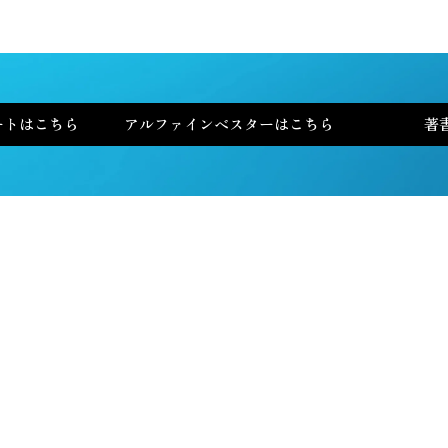
ートはこちら
アルファインベスターはこちら
著
全米No.1投資家 チャールズ・ミズラヒが
選ぶ
AI No.1銘柄
〜優良株を見つけ出す4つのシグナル〜