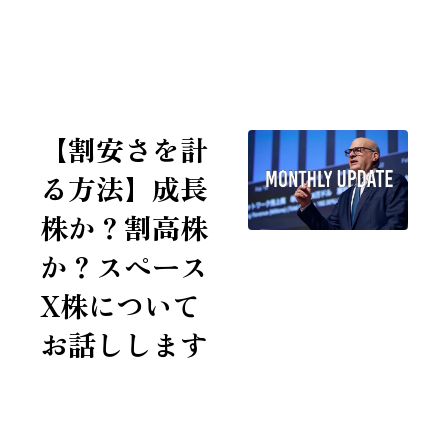
7年連続 全米No.1投資家に選ばれたチャールズ・ミズラヒ
【割安さを計
る方法】成長
株か？割高株
か？スペース
X株について
お話しします
2026/7/9