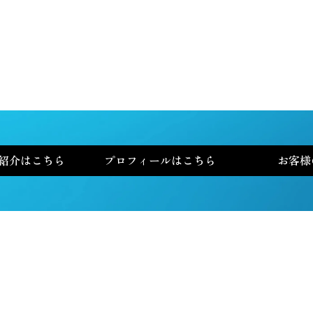
紹介はこちら
プロフィールはこちら
お客様
全米No.1投資家 チャールズ・ミズラヒが
選ぶ