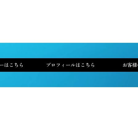
書籍
サービス
ーはこちら
プロフィールはこちら
お客様
全米No.1投資家 チャールズ・ミズラヒが
選ぶ