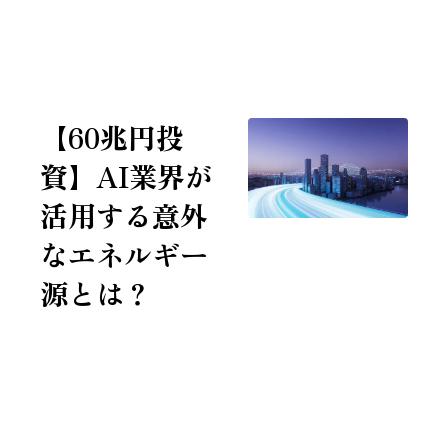
7年連続 全米No.1投資家に選ばれたチャールズ・ミズラヒ
【60兆円投
資】AI業界が
活用する意外
なエネルギー
源とは？
2026/1/8