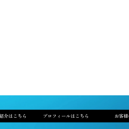
ていた株価を一気に割安に
変えることがあります。ニ
ック・スリープ氏は、ウォ
View More
ール...
2026年
2025年
2024年
紹介はこちら
プロフィールはこちら
お客様