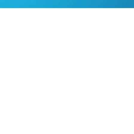
全米No.1投資家 チャールズ・ミズラヒが
選ぶ
AI No.1銘柄
〜優良株を見つけ出す4つのシグナル〜
すでにアルファ・インベスターをご購読中の方
は
こちら
からご覧いただけます。
メルマガ登録で無料プレゼント