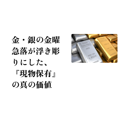
7年連続 全米No.1投資家に選ばれたチャールズ・ミズラヒ
金・銀の金曜
急落が浮き彫
りにした、
『現物保有』
の真の価値
2026/2/6