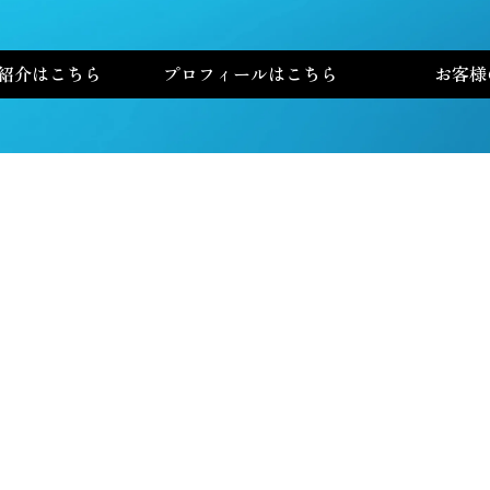
紹介はこちら
プロフィールはこちら
お客様
全米No.1投資家 チャールズ・ミズラヒが
選ぶ
AI No.1銘柄
〜優良株を見つけ出す4つのシグナル〜
すでにアルファ・インベスターをご購読中の方
は
こちら
からご覧いただけます。