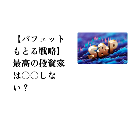
7年連続 全米No.1投資家に選ばれたチャールズ・ミズラヒ
【バフェット
もとる戦略】
最高の投資家
は〇〇しな
い？
2026/1/25
集中＞分散