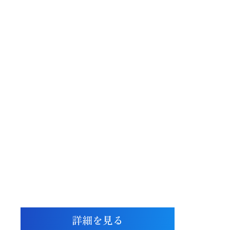
あなたはこの2026年、
すでに投資したい企業は決まりましたか？
まだ決まっていない方は、
ミズラヒさんが個人投資家のためにとまとめた
“1冊の本”を
ご覧になってはいかがでしょうか？
詳細を見る